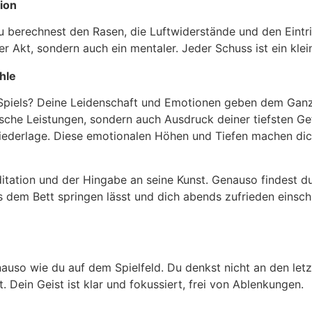
sion
 Du berechnest den Rasen, die Luftwiderstände und den Eintr
her Akt, sondern auch ein mentaler. Jeder Schuss ist ein kle
hle
Spiels? Deine Leidenschaft und Emotionen geben dem Ganze
nische Leistungen, sondern auch Ausdruck deiner tiefsten G
Niederlage. Diese emotionalen Höhen und Tiefen machen dic
itation und der Hingabe an seine Kunst. Genauso findest du 
s dem Bett springen lässt und dich abends zufrieden einschl
nauso wie du auf dem Spielfeld. Du denkst nicht an den let
 Dein Geist ist klar und fokussiert, frei von Ablenkungen.